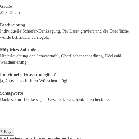
Größe
25 x 35 cm
Beschreibung
Individuelle Schiefer-Danksagung. Per Laser graviert und die Oberfläche
wurde behandelt, versiegelt.
Mögliches Zubehör
Hinterleuchtung der Schiefertafel, Oberflächenbehandlung, Edelstahl-
Wandhalterung
Individuelle Gravur möglich?
ja, Gravur nach Ihren Wünschen möglich
Schlagworte
Dankeschön, Danke sagen, Geschenk, Geschenk, Geschenkidee
 Play
Partnerherz zum Jahrestag oder einfach so.