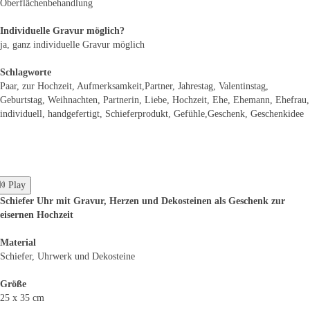
Oberflächenbehandlung
Individuelle Gravur möglich?
ja, ganz individuelle Gravur möglich
Schlagworte
Paar, zur Hochzeit, Aufmerksamkeit,Partner, Jahrestag, Valentinstag,
Geburtstag, Weihnachten, Partnerin, Liebe, Hochzeit, Ehe, Ehemann, Ehefrau,
individuell, handgefertigt, Schieferprodukt, Gefühle,Geschenk, Geschenkidee
 Play
Schiefer Uhr mit Gravur, Herzen und Dekosteinen als Geschenk zur
eisernen Hochzeit
Material
Schiefer, Uhrwerk und Dekosteine
Größe
25 x 35 cm