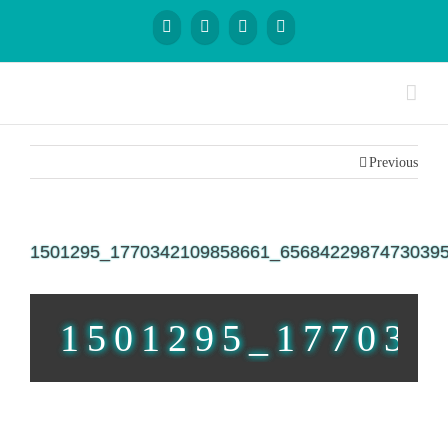
Previous
1501295_1770342109858661_6568422987473039
1501295_177034