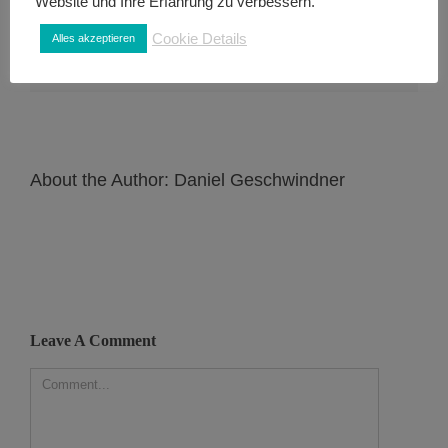
Website und Ihre Erfahrung zu verbessern.
Wähle deine Plattform, um diese Seite zu
teilen.
Cookie Details
Alles akzeptieren
About the Author:
Daniel Geschwindner
Leave A Comment