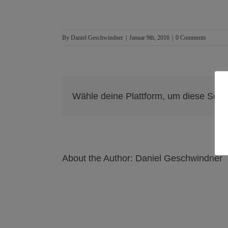
By
Daniel Geschwindner
|
Januar 9th, 2016
|
0 Comments
Wähle deine Plattform, um diese Seite 
About the Author:
Daniel Geschwindner