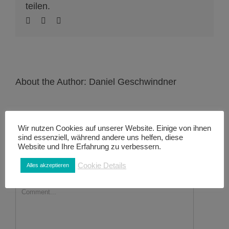
teilen.
About the Author:
Daniel Geschwindner
Wir nutzen Cookies auf unserer Website. Einige von ihnen
sind essenziell, während andere uns helfen, diese
Website und Ihre Erfahrung zu verbessern.
Leave A Comment
Cookie Details
Alles akzeptieren