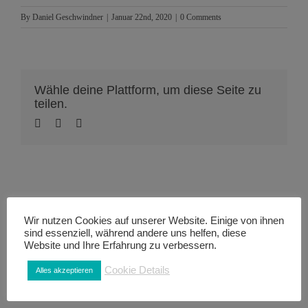
By
Daniel Geschwindner
|
Januar 22nd, 2020
|
0 Comments
Wähle deine Plattform, um diese Seite zu
teilen.
About the Author:
Daniel Geschwindner
Wir nutzen Cookies auf unserer Website. Einige von ihnen
sind essenziell, während andere uns helfen, diese
Website und Ihre Erfahrung zu verbessern.
Cookie Details
Alles akzeptieren