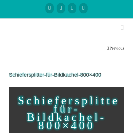
Previous
Schiefersplitter-für-Bildkachel-800×400
Schiefersplitter-
für-
Bildkachel-
800×400