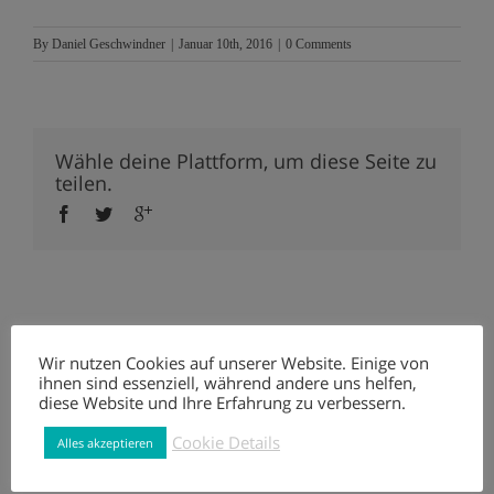
By
Daniel Geschwindner
|
Januar 10th, 2016
|
0 Comments
Wähle deine Plattform, um diese Seite zu
teilen.
About the Author:
Daniel Geschwindner
Wir nutzen Cookies auf unserer Website. Einige von
ihnen sind essenziell, während andere uns helfen,
diese Website und Ihre Erfahrung zu verbessern.
Cookie Details
Alles akzeptieren