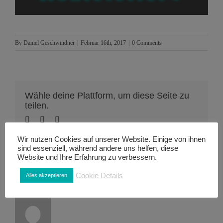
By
Daniel Geschwindner
|
Februar 16th, 2017
|
0 Comments
Wähle deine Plattform, um diese Seite zu
teilen.
Wir nutzen Cookies auf unserer Website. Einige von ihnen
sind essenziell, während andere uns helfen, diese
Website und Ihre Erfahrung zu verbessern.
Cookie Details
Alles akzeptieren
About the Author:
Daniel Geschwindner