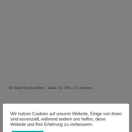
By
Daniel Geschwindner
|
Januar 7th, 2016
|
0 Comments
Wir nutzen Cookies auf unserer Website. Einige von ihnen
Wähle deine Plattform, um diese Seite zu
sind essenziell, während andere uns helfen, diese
Website und Ihre Erfahrung zu verbessern.
teilen.