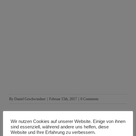
By
Daniel Geschwindner
|
Februar 15th, 2017
|
0 Comments
Wir nutzen Cookies auf unserer Website. Einige von ihnen
sind essenziell, während andere uns helfen, diese
Wähle deine Plattform, um diese Seite zu
Website und Ihre Erfahrung zu verbessern.