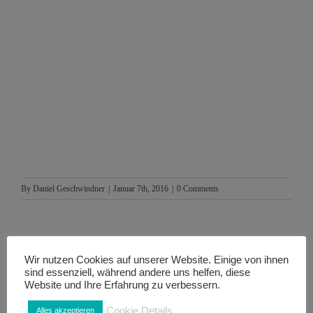
By
Daniel Geschwindner
|
Januar 7th, 2016
|
0 Comments
Wir nutzen Cookies auf unserer Website. Einige von ihnen
Wähle deine Plattform, um diese Seite zu
sind essenziell, während andere uns helfen, diese
teilen.
Website und Ihre Erfahrung zu verbessern.
Cookie Details
Alles akzeptieren